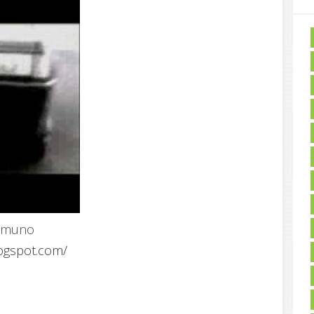
eamuno
logspot.com/