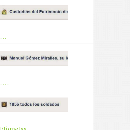
...
....
Etiquetas