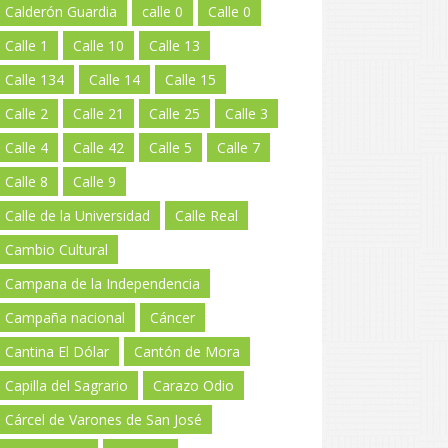
Calderón Guardia
calle 0
Calle 0
Calle 1
Calle 10
Calle 13
Calle 134
Calle 14
Calle 15
Calle 2
Calle 21
Calle 25
Calle 3
Calle 4
Calle 42
Calle 5
Calle 7
Calle 8
Calle 9
Calle de la Universidad
Calle Real
Cambio Cultural
Campana de la Independencia
Campaña nacional
Cáncer
Cantina El Dólar
Cantón de Mora
Capilla del Sagrario
Carazo Odio
Cárcel de Varones de San José