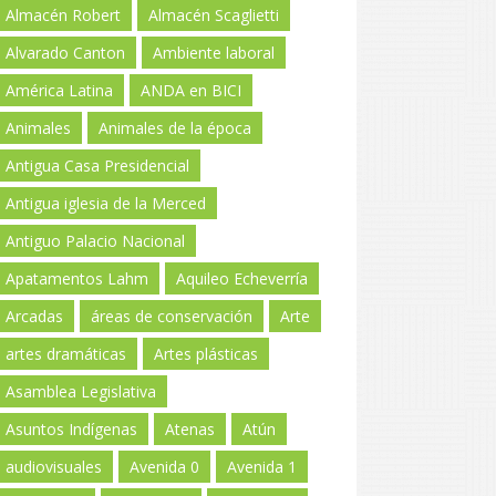
Almacén Robert
Almacén Scaglietti
Alvarado Canton
Ambiente laboral
América Latina
ANDA en BICI
Animales
Animales de la época
Antigua Casa Presidencial
Antigua iglesia de la Merced
Antiguo Palacio Nacional
Apatamentos Lahm
Aquileo Echeverría
Arcadas
áreas de conservación
Arte
artes dramáticas
Artes plásticas
Asamblea Legislativa
Asuntos Indígenas
Atenas
Atún
audiovisuales
Avenida 0
Avenida 1