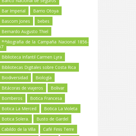
Banco Nacional de Seguros
Bar Imperial
Barrio Otoya
Bascom Jones
bebes
Bernardo Augusto Thiel
Bibliografia de la Campaña Nacional 1856-
57
Biblioteca Infantil Carmen Lyra
Bibliotecas Digitales sobre Costa Rica
Biodiversidad
Biología
Bitácoras de viajeros
Bolivar
Bomberos
Botica Francesa
Botica La Merced
Botica La Violeta
Botica Solera.
Busto de Gardel
Cabildo de la Villa
Café Finis Terre