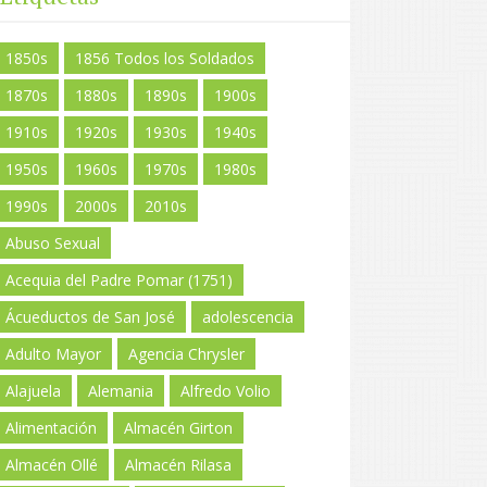
1850s
1856 Todos los Soldados
1870s
1880s
1890s
1900s
1910s
1920s
1930s
1940s
1950s
1960s
1970s
1980s
1990s
2000s
2010s
Abuso Sexual
Acequia del Padre Pomar (1751)
Ácueductos de San José
adolescencia
Adulto Mayor
Agencia Chrysler
Alajuela
Alemania
Alfredo Volio
Alimentación
Almacén Girton
Almacén Ollé
Almacén Rilasa