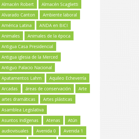
Almacén Robert
Almacén Scaglietti
Alvarado Canton
Ambiente laboral
América Latina
ANDA en BICI
Animales
Animales de la época
Antigua Casa Presidencial
Antigua iglesia de la Merced
Antiguo Palacio Nacional
Apatamentos Lahm
Aquileo Echeverría
Arcadas
áreas de conservación
Arte
artes dramáticas
Artes plásticas
Asamblea Legislativa
Asuntos Indígenas
Atenas
Atún
audiovisuales
Avenida 0
Avenida 1