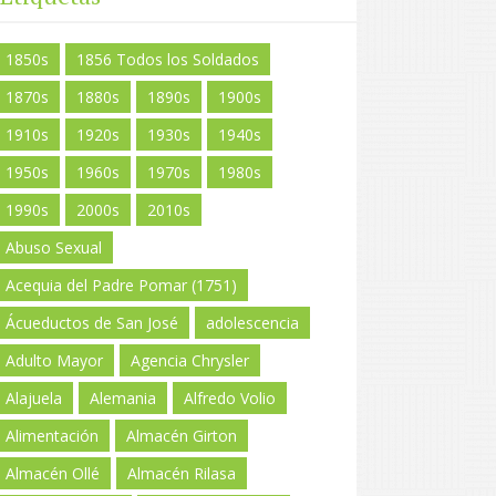
1850s
1856 Todos los Soldados
1870s
1880s
1890s
1900s
1910s
1920s
1930s
1940s
1950s
1960s
1970s
1980s
1990s
2000s
2010s
Abuso Sexual
Acequia del Padre Pomar (1751)
Ácueductos de San José
adolescencia
Adulto Mayor
Agencia Chrysler
Alajuela
Alemania
Alfredo Volio
Alimentación
Almacén Girton
Almacén Ollé
Almacén Rilasa