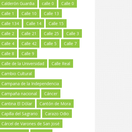
Calderón Guardia
calle 0
Calle 0
Calle 1
Calle 10
Calle 13
Calle 134
Calle 14
Calle 15
Calle 2
Calle 21
Calle 25
Calle 3
Calle 4
Calle 42
Calle 5
Calle 7
Calle 8
Calle 9
Calle de la Universidad
Calle Real
Cambio Cultural
Campana de la Independencia
Campaña nacional
Cáncer
Cantina El Dólar
Cantón de Mora
Capilla del Sagrario
Carazo Odio
Cárcel de Varones de San José