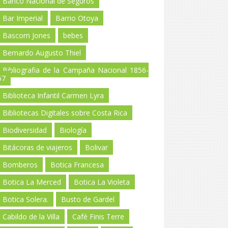
Banco Nacional de Seguros
Bar Imperial
Barrio Otoya
Bascom Jones
bebes
Bernardo Augusto Thiel
Bibliografia de la Campaña Nacional 1856-
57
Biblioteca Infantil Carmen Lyra
Bibliotecas Digitales sobre Costa Rica
Biodiversidad
Biología
Bitácoras de viajeros
Bolivar
Bomberos
Botica Francesa
Botica La Merced
Botica La Violeta
Botica Solera.
Busto de Gardel
Cabildo de la Villa
Café Finis Terre