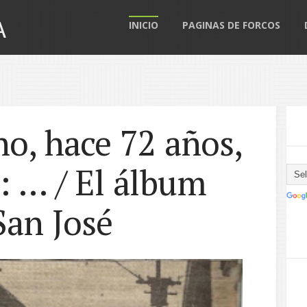
A
INICIO
PAGINAS DE FORCOS
o, hace 72 años,
: ... / El álbum
an José