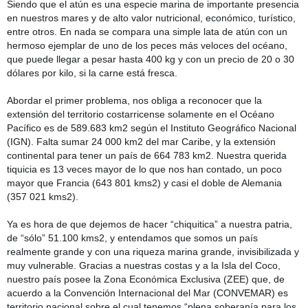
Siendo que el atún es una especie marina de importante presencia
en nuestros mares y de alto valor nutricional, económico, turístico,
entre otros. En nada se compara una simple lata de atún con un
hermoso ejemplar de uno de los peces más veloces del océano,
que puede llegar a pesar hasta 400 kg y con un precio de 20 o 30
dólares por kilo, si la carne está fresca.
Abordar el primer problema, nos obliga a reconocer que la
extensión del territorio costarricense solamente en el Océano
Pacífico es de 589.683 km2 según el Instituto Geográfico Nacional
(IGN). Falta sumar 24 000 km2 del mar Caribe, y la extensión
continental para tener un país de 664 783 km2. Nuestra querida
tiquicia es 13 veces mayor de lo que nos han contado, un poco
mayor que Francia (643 801 kms2) y casi el doble de Alemania
(357 021 kms2).
Ya es hora de que dejemos de hacer “chiquitica” a nuestra patria,
de “sólo” 51.100 kms2, y entendamos que somos un país
realmente grande y con una riqueza marina grande, invisibilizada y
muy vulnerable. Gracias a nuestras costas y a la Isla del Coco,
nuestro país posee la Zona Económica Exclusiva (ZEE) que, de
acuerdo a la Convención Internacional del Mar (CONVEMAR) es
territorio nacional sobre el cual tenemos “plena soberanía para los