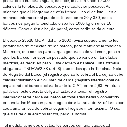
pescado de nuestras aguas, es decir, le sale a unos 10.000
colones la tonelada de pescado, y no cualquier pescado. Así,
mientras que el kilogramo de atún fresco —no el de lata— en el
mercado internacional puede cotizarse entre 20 y 330, estos
barcos nos pagan la tonelada, o sea los 1000 kg en unos 10
dólares. Como quien dice, de por sí, como nadie se da cuenta…
El decreto 28528-MOPT del año 2000 revisa supuestamente los
parámetros de medición de los barcos, pero mantiene la tonelada
Moorsom, que se usa para cargas generales de volumen, pese a
que los barcos transportan pescado que se vende en toneladas
métricas, es decir, en peso. Este decreto establece , una formula
obligatoria: TNR=Vc/2,83 (art. 6): que indica que la Tonelada Neta
de Registro del barco (el registro que se le cobra al barco) se debe
calcular dividiendo el volumen de carga (registro internacional de
capacidad del barco declarado ante la CIAT) entre 2,83. En otras
palabras, este decreto obliga al Estado a tomar el registro
internacional de carga del barco en toneladas netas y convertirlo
en toneladas Moorson para luego cobrar la tarifa de 54 dólares por
cada una, en vez de cobrar según el registro internacional. O sea,
que tras de que éramos tantos, parió la norma.
Tal medida tiene dos efectos: los barcos con una capacidad