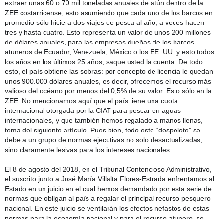
extraer unas 60 o 70 mil toneladas anuales de atún dentro de la
ZEE costarricense, esto asumiendo que cada uno de los barcos en
promedio sólo hiciera dos viajes de pesca al año, a veces hacen
tres y hasta cuatro. Esto representa un valor de unos 200 millones
de dólares anuales, para las empresas dueñas de los barcos
atuneros de Ecuador, Venezuela, México o los EE. UU. y esto todos
los años en los últimos 25 años, saque usted la cuenta. De todo
esto, el país obtiene las sobras: por concepto de licencia le quedan
unos 900.000 dólares anuales, es decir, ofrecemos el recurso más
valioso del océano por menos del 0,5% de su valor. Esto sólo en la
ZEE. No mencionamos aquí que el país tiene una cuota
internacional otorgada por la CIAT para pescar en aguas
internacionales, y que también hemos regalado a manos llenas,
tema del siguiente artículo. Pues bien, todo este “despelote” se
debe a un grupo de normas ejecutivas no solo desactualizadas,
sino claramente lesivas para los intereses nacionales.
El 8 de agosto del 2018, en el Tribunal Contencioso Administrativo,
el suscrito junto a José María Villalta Flores-Estrada enfrentamos al
Estado en un juicio en el cual hemos demandado por esta serie de
normas que obligan al país a regalar el principal recurso pesquero
nacional. En este juicio se ventilarán los efectos nefastos de estas
normas para la economía nacional y para el recurso atunero, se