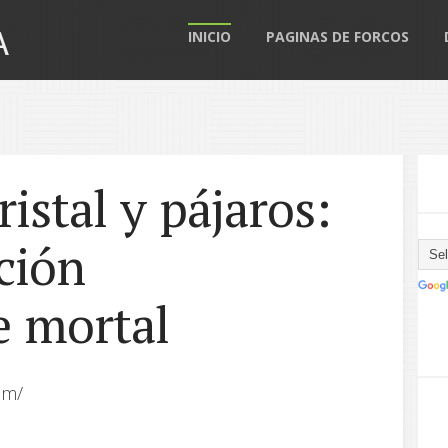
A
INICIO
PAGINAS DE FORCOS
ristal y pájaros:
ción
e mortal
om/