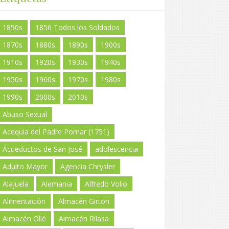
1850s
1856 Todos los Soldados
1870s
1880s
1890s
1900s
1910s
1920s
1930s
1940s
1950s
1960s
1970s
1980s
1990s
2000s
2010s
Abuso Sexual
Acequia del Padre Pomar (1751)
Ácueductos de San José
adolescencia
Adulto Mayor
Agencia Chrysler
Alajuela
Alemania
Alfredo Volio
Alimentación
Almacén Girton
Almacén Ollé
Almacén Rilasa