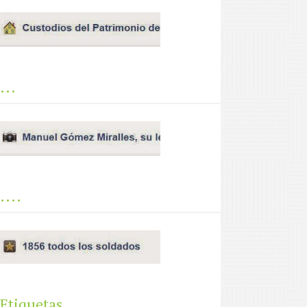
...
....
Etiquetas