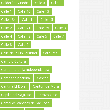
Calderón Guardia
calle 0
Calle 0
Calle 1
Calle 10
Calle 13
Calle 134
Calle 14
Calle 15
Calle 2
Calle 21
Calle 25
Calle 3
Calle 4
Calle 42
Calle 5
Calle 7
Calle 8
Calle 9
Calle de la Universidad
Calle Real
Cambio Cultural
Campana de la Independencia
Campaña nacional
Cáncer
Cantina El Dólar
Cantón de Mora
Capilla del Sagrario
Carazo Odio
Cárcel de Varones de San José