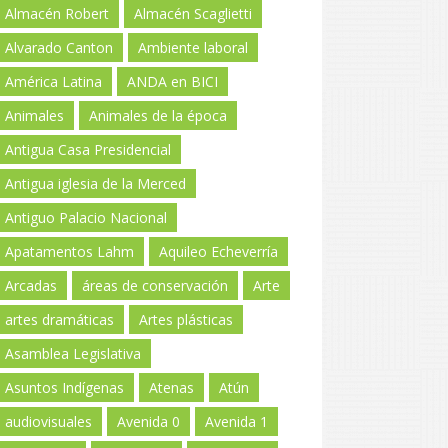
Almacén Robert
Almacén Scaglietti
Alvarado Canton
Ambiente laboral
América Latina
ANDA en BICI
Animales
Animales de la época
Antigua Casa Presidencial
Antigua iglesia de la Merced
Antiguo Palacio Nacional
Apatamentos Lahm
Aquileo Echeverría
Arcadas
áreas de conservación
Arte
artes dramáticas
Artes plásticas
Asamblea Legislativa
Asuntos Indígenas
Atenas
Atún
audiovisuales
Avenida 0
Avenida 1