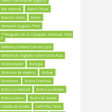
Banco Nacional de Seguros
Bar Imperial
Barrio Otoya
Bascom Jones
bebes
Bernardo Augusto Thiel
Bibliografia de la Campaña Nacional 1856-
57
Biblioteca Infantil Carmen Lyra
Bibliotecas Digitales sobre Costa Rica
Biodiversidad
Biología
Bitácoras de viajeros
Bolivar
Bomberos
Botica Francesa
Botica La Merced
Botica La Violeta
Botica Solera.
Busto de Gardel
Cabildo de la Villa
Café Finis Terre