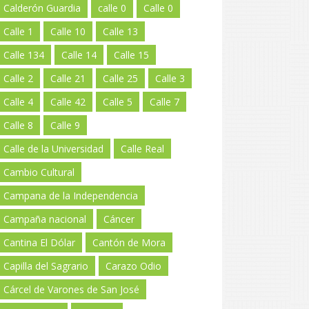
Calderón Guardia
calle 0
Calle 0
Calle 1
Calle 10
Calle 13
Calle 134
Calle 14
Calle 15
Calle 2
Calle 21
Calle 25
Calle 3
Calle 4
Calle 42
Calle 5
Calle 7
Calle 8
Calle 9
Calle de la Universidad
Calle Real
Cambio Cultural
Campana de la Independencia
Campaña nacional
Cáncer
Cantina El Dólar
Cantón de Mora
Capilla del Sagrario
Carazo Odio
Cárcel de Varones de San José