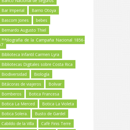
Banco Nacional de Seguros
Bar Imperial
Barrio Otoya
Bascom Jones
bebes
Bernardo Augusto Thiel
Bibliografia de la Campaña Nacional 1856-
57
Biblioteca Infantil Carmen Lyra
Bibliotecas Digitales sobre Costa Rica
Biodiversidad
Biología
Bitácoras de viajeros
Bolivar
Bomberos
Botica Francesa
Botica La Merced
Botica La Violeta
Botica Solera.
Busto de Gardel
Cabildo de la Villa
Café Finis Terre