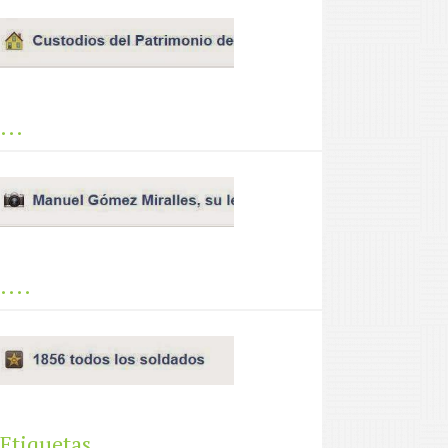
...
....
Etiquetas