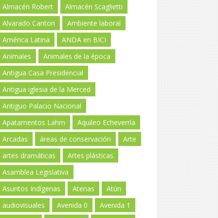
Almacén Robert
Almacén Scaglietti
Alvarado Canton
Ambiente laboral
América Latina
ANDA en BICI
Animales
Animales de la época
Antigua Casa Presidencial
Antigua iglesia de la Merced
Antiguo Palacio Nacional
Apatamentos Lahm
Aquileo Echeverría
Arcadas
áreas de conservación
Arte
artes dramáticas
Artes plásticas
Asamblea Legislativa
Asuntos Indígenas
Atenas
Atún
audiovisuales
Avenida 0
Avenida 1