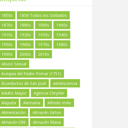
1850s
1856 Todos los Soldados
1870s
1880s
1890s
1900s
1910s
1920s
1930s
1940s
1950s
1960s
1970s
1980s
1990s
2000s
2010s
Abuso Sexual
Acequia del Padre Pomar (1751)
Ácueductos de San José
adolescencia
Adulto Mayor
Agencia Chrysler
Alajuela
Alemania
Alfredo Volio
Alimentación
Almacén Girton
Almacén Ollé
Almacén Rilasa