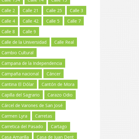
Calle 2
Calle 21
Calle 25
Calle 3
Calle 4
Calle 42
Calle 5
Calle 7
Calle 8
Calle 9
Calle de la Universidad
Calle Real
Cambio Cultural
Campana de la Independencia
Campaña nacional
Cáncer
Cantina El Dólar
Cantón de Mora
Capilla del Sagrario
Carazo Odio
Cárcel de Varones de San José
Carmen Lyra
Carretas
Carretica del Pasado
Cartago
Casa Amarilla
Casa de Juan Dent