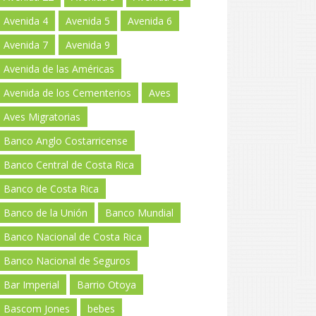
Avenida 4
Avenida 5
Avenida 6
Avenida 7
Avenida 9
Avenida de las Américas
Avenida de los Cementerios
Aves
Aves Migratorias
Banco Anglo Costarricense
Banco Central de Costa Rica
Banco de Costa Rica
Banco de la Unión
Banco Mundial
Banco Nacional de Costa Rica
Banco Nacional de Seguros
Bar Imperial
Barrio Otoya
Bascom Jones
bebes