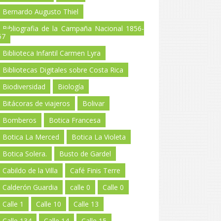
Bernardo Augusto Thiel
Bibliografia de la Campaña Nacional 1856-
57
Biblioteca Infantil Carmen Lyra
Bibliotecas Digitales sobre Costa Rica
Biodiversidad
Biología
Bitácoras de viajeros
Bolivar
Bomberos
Botica Francesa
Botica La Merced
Botica La Violeta
Botica Solera.
Busto de Gardel
Cabildo de la Villa
Café Finis Terre
Calderón Guardia
calle 0
Calle 0
Calle 1
Calle 10
Calle 13
Calle 134
Calle 14
Calle 15