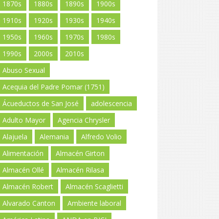
1870s
1880s
1890s
1900s
1910s
1920s
1930s
1940s
1950s
1960s
1970s
1980s
1990s
2000s
2010s
Abuso Sexual
Acequia del Padre Pomar (1751)
Ácueductos de San José
adolescencia
Adulto Mayor
Agencia Chrysler
Alajuela
Alemania
Alfredo Volio
Alimentación
Almacén Girton
Almacén Ollé
Almacén Rilasa
Almacén Robert
Almacén Scaglietti
Alvarado Canton
Ambiente laboral