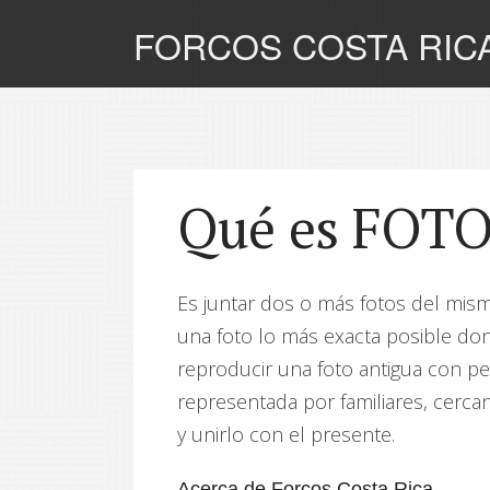
FORCOS COSTA RIC
Qué es FOT
Es juntar dos o más fotos del mismo
una foto lo más exacta posible do
reproducir una foto antigua con p
representada por familiares, cercan
y unirlo con el presente.
Acerca de Forcos Costa Rica