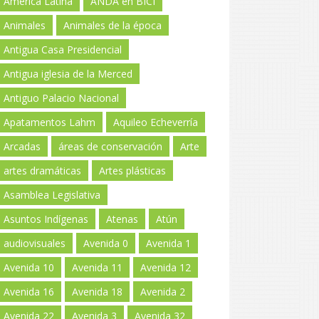
América Latina
ANDA en BICI
Animales
Animales de la época
Antigua Casa Presidencial
Antigua iglesia de la Merced
Antiguo Palacio Nacional
Apatamentos Lahm
Aquileo Echeverría
Arcadas
áreas de conservación
Arte
artes dramáticas
Artes plásticas
Asamblea Legislativa
Asuntos Indígenas
Atenas
Atún
audiovisuales
Avenida 0
Avenida 1
Avenida 10
Avenida 11
Avenida 12
Avenida 16
Avenida 18
Avenida 2
Avenida 22
Avenida 3
Avenida 32