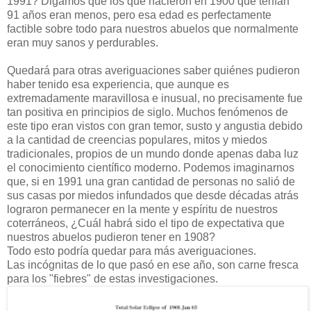
1991? Digamos que los que nacieron en 1900 que tenían
91 años eran menos, pero esa edad es perfectamente
factible sobre todo para nuestros abuelos que normalmente
eran muy sanos y perdurables.
Quedará para otras averiguaciones saber quiénes pudieron
haber tenido esa experiencia, que aunque es
extremadamente maravillosa e inusual, no precisamente fue
tan positiva en principios de siglo. Muchos fenómenos de
este tipo eran vistos con gran temor, susto y angustia debido
a la cantidad de creencias populares, mitos y miedos
tradicionales, propios de un mundo donde apenas daba luz
el conocimiento científico moderno. Podemos imaginarnos
que, si en 1991 una gran cantidad de personas no salió de
sus casas por miedos infundados que desde décadas atrás
lograron permanecer en la mente y espíritu de nuestros
coterráneos, ¿Cuál habrá sido el tipo de expectativa que
nuestros abuelos pudieron tener en 1908?
Todo esto podría quedar para más averiguaciones.
Las incógnitas de lo que pasó en ese año, son carne fresca
para los "fiebres" de estas investigaciones.