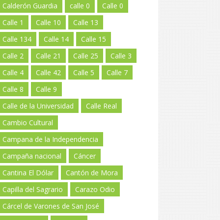
Calderón Guardia
calle 0
Calle 0
Calle 1
Calle 10
Calle 13
Calle 134
Calle 14
Calle 15
Calle 2
Calle 21
Calle 25
Calle 3
Calle 4
Calle 42
Calle 5
Calle 7
Calle 8
Calle 9
Calle de la Universidad
Calle Real
Cambio Cultural
Campana de la Independencia
Campaña nacional
Cáncer
Cantina El Dólar
Cantón de Mora
Capilla del Sagrario
Carazo Odio
Cárcel de Varones de San José