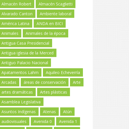
Almacén Robert
Almacén Scaglietti
Alvarado Canton
Ambiente laboral
América Latina
ANDA en BICI
Animales
Animales de la época
Antigua Casa Presidencial
Antigua iglesia de la Merced
Antiguo Palacio Nacional
Apatamentos Lahm
Aquileo Echeverría
Arcadas
áreas de conservación
Arte
artes dramáticas
Artes plásticas
Asamblea Legislativa
Asuntos Indígenas
Atenas
Atún
audiovisuales
Avenida 0
Avenida 1