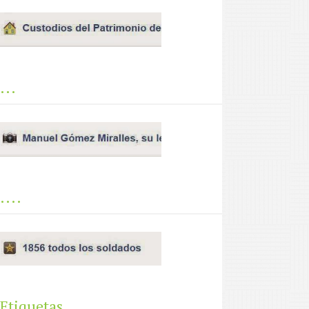
...
....
Etiquetas