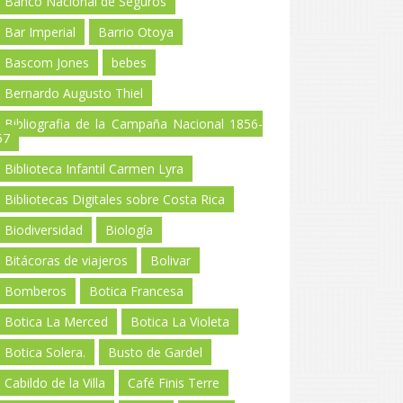
Banco Nacional de Seguros
Bar Imperial
Barrio Otoya
Bascom Jones
bebes
Bernardo Augusto Thiel
Bibliografia de la Campaña Nacional 1856-
57
Biblioteca Infantil Carmen Lyra
Bibliotecas Digitales sobre Costa Rica
Biodiversidad
Biología
Bitácoras de viajeros
Bolivar
Bomberos
Botica Francesa
Botica La Merced
Botica La Violeta
Botica Solera.
Busto de Gardel
Cabildo de la Villa
Café Finis Terre