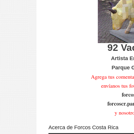
92 Va
Artista
E
Parque G
Agrega tus comentar
envíanos tus fo
forc
forcoscr.p
y nosotr
Acerca de Forcos Costa Rica