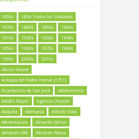
1850s
1856 Todos los Soldados
1870s
1880s
1890s
1900s
1910s
1920s
1930s
1940s
1950s
1960s
1970s
1980s
1990s
2000s
2010s
Abuso Sexual
Acequia del Padre Pomar (1751)
Ácueductos de San José
adolescencia
Adulto Mayor
Agencia Chrysler
Alajuela
Alemania
Alfredo Volio
Alimentación
Almacén Girton
Almacén Ollé
Almacén Rilasa