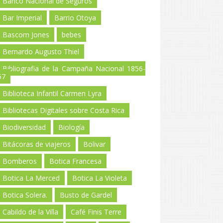
Banco Nacional de Seguros
Bar Imperial
Barrio Otoya
Bascom Jones
bebes
Bernardo Augusto Thiel
Bibliografia de la Campaña Nacional 1856-
57
Biblioteca Infantil Carmen Lyra
Bibliotecas Digitales sobre Costa Rica
Biodiversidad
Biología
Bitácoras de viajeros
Bolivar
Bomberos
Botica Francesa
Botica La Merced
Botica La Violeta
Botica Solera.
Busto de Gardel
Cabildo de la Villa
Café Finis Terre