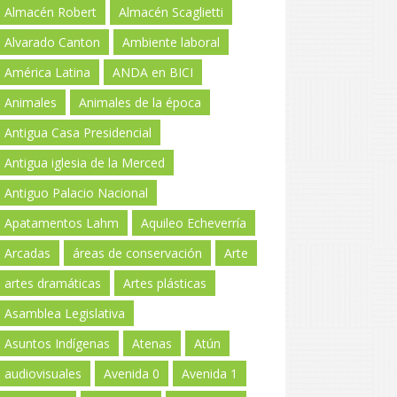
Almacén Robert
Almacén Scaglietti
Alvarado Canton
Ambiente laboral
América Latina
ANDA en BICI
Animales
Animales de la época
Antigua Casa Presidencial
Antigua iglesia de la Merced
Antiguo Palacio Nacional
Apatamentos Lahm
Aquileo Echeverría
Arcadas
áreas de conservación
Arte
artes dramáticas
Artes plásticas
Asamblea Legislativa
Asuntos Indígenas
Atenas
Atún
audiovisuales
Avenida 0
Avenida 1