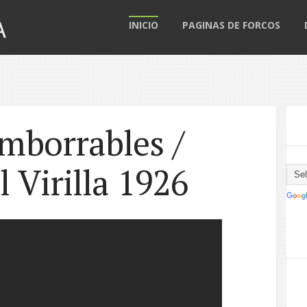
A
INICIO
PAGINAS DE FORCOS
mborrables /
l Virilla 1926