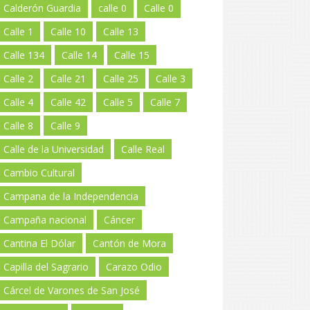
Calderón Guardia
calle 0
Calle 0
Calle 1
Calle 10
Calle 13
Calle 134
Calle 14
Calle 15
Calle 2
Calle 21
Calle 25
Calle 3
Calle 4
Calle 42
Calle 5
Calle 7
Calle 8
Calle 9
Calle de la Universidad
Calle Real
Cambio Cultural
Campana de la Independencia
Campaña nacional
Cáncer
Cantina El Dólar
Cantón de Mora
Capilla del Sagrario
Carazo Odio
Cárcel de Varones de San José