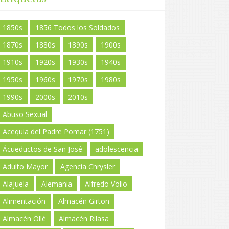
1850s
1856 Todos los Soldados
1870s
1880s
1890s
1900s
1910s
1920s
1930s
1940s
1950s
1960s
1970s
1980s
1990s
2000s
2010s
Abuso Sexual
Acequia del Padre Pomar (1751)
Ácueductos de San José
adolescencia
Adulto Mayor
Agencia Chrysler
Alajuela
Alemania
Alfredo Volio
Alimentación
Almacén Girton
Almacén Ollé
Almacén Rilasa