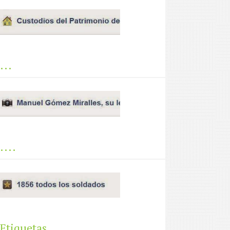
...
....
Etiquetas