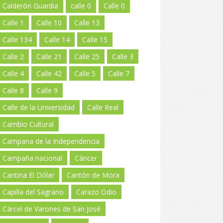
Calderón Guardia
calle 0
Calle 0
Calle 1
Calle 10
Calle 13
Calle 134
Calle 14
Calle 15
Calle 2
Calle 21
Calle 25
Calle 3
Calle 4
Calle 42
Calle 5
Calle 7
Calle 8
Calle 9
Calle de la Universidad
Calle Real
Cambio Cultural
Campana de la Independencia
Campaña nacional
Cáncer
Cantina El Dólar
Cantón de Mora
Capilla del Sagrario
Carazo Odio
Cárcel de Varones de San José