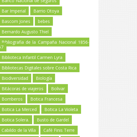
Banco Nacional de Seguros
Bar Imperial
Barrio Otoya
Bascom Jones
bebes
Bernardo Augusto Thiel
Bibliografia de la Campaña Nacional 1856-
57
Biblioteca Infantil Carmen Lyra
Bibliotecas Digitales sobre Costa Rica
Biodiversidad
Biología
Bitácoras de viajeros
Bolivar
Bomberos
Botica Francesa
Botica La Merced
Botica La Violeta
Botica Solera.
Busto de Gardel
Cabildo de la Villa
Café Finis Terre