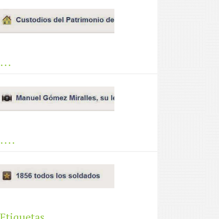
...
....
Etiquetas