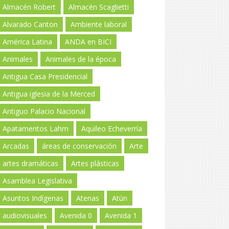
Almacén Robert
Almacén Scaglietti
Alvarado Canton
Ambiente laboral
América Latina
ANDA en BICI
Animales
Animales de la época
Antigua Casa Presidencial
Antigua iglesia de la Merced
Antiguo Palacio Nacional
Apatamentos Lahm
Aquileo Echeverría
Arcadas
áreas de conservación
Arte
artes dramáticas
Artes plásticas
Asamblea Legislativa
Asuntos Indígenas
Atenas
Atún
audiovisuales
Avenida 0
Avenida 1