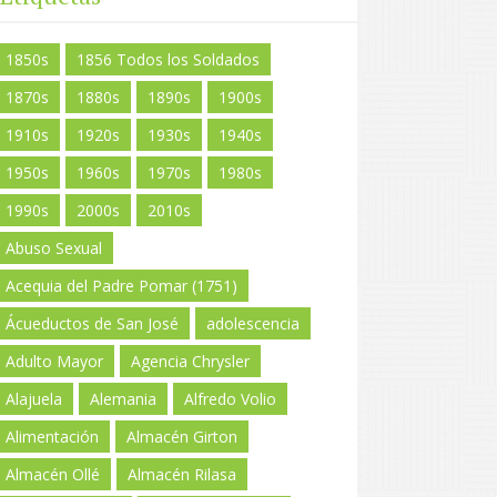
1850s
1856 Todos los Soldados
1870s
1880s
1890s
1900s
1910s
1920s
1930s
1940s
1950s
1960s
1970s
1980s
1990s
2000s
2010s
Abuso Sexual
Acequia del Padre Pomar (1751)
Ácueductos de San José
adolescencia
Adulto Mayor
Agencia Chrysler
Alajuela
Alemania
Alfredo Volio
Alimentación
Almacén Girton
Almacén Ollé
Almacén Rilasa