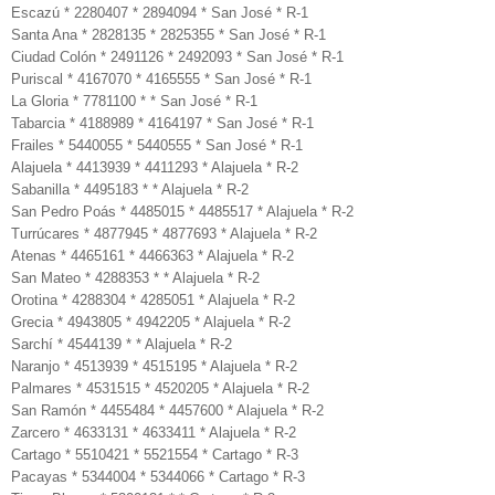
Escazú * 2280407 * 2894094 * San José * R-1
Santa Ana * 2828135 * 2825355 * San José * R-1
Ciudad Colón * 2491126 * 2492093 * San José * R-1
Puriscal * 4167070 * 4165555 * San José * R-1
La Gloria * 7781100 * * San José * R-1
Tabarcia * 4188989 * 4164197 * San José * R-1
Frailes * 5440055 * 5440555 * San José * R-1
Alajuela * 4413939 * 4411293 * Alajuela * R-2
Sabanilla * 4495183 * * Alajuela * R-2
San Pedro Poás * 4485015 * 4485517 * Alajuela * R-2
Turrúcares * 4877945 * 4877693 * Alajuela * R-2
Atenas * 4465161 * 4466363 * Alajuela * R-2
San Mateo * 4288353 * * Alajuela * R-2
Orotina * 4288304 * 4285051 * Alajuela * R-2
Grecia * 4943805 * 4942205 * Alajuela * R-2
Sarchí * 4544139 * * Alajuela * R-2
Naranjo * 4513939 * 4515195 * Alajuela * R-2
Palmares * 4531515 * 4520205 * Alajuela * R-2
San Ramón * 4455484 * 4457600 * Alajuela * R-2
Zarcero * 4633131 * 4633411 * Alajuela * R-2
Cartago * 5510421 * 5521554 * Cartago * R-3
Pacayas * 5344004 * 5344066 * Cartago * R-3