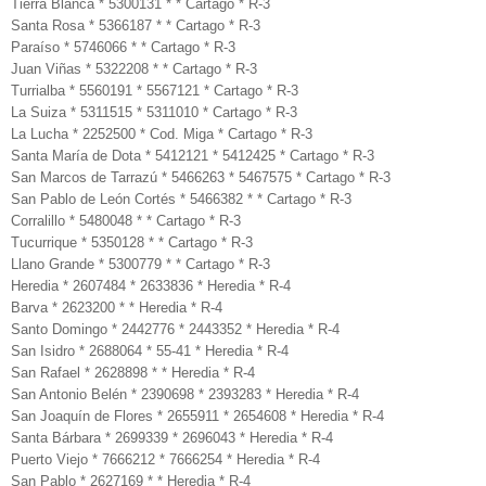
Tierra Blanca * 5300131 * * Cartago * R-3
Santa Rosa * 5366187 * * Cartago * R-3
Paraíso * 5746066 * * Cartago * R-3
Juan Viñas * 5322208 * * Cartago * R-3
Turrialba * 5560191 * 5567121 * Cartago * R-3
La Suiza * 5311515 * 5311010 * Cartago * R-3
La Lucha * 2252500 * Cod. Miga * Cartago * R-3
Santa María de Dota * 5412121 * 5412425 * Cartago * R-3
San Marcos de Tarrazú * 5466263 * 5467575 * Cartago * R-3
San Pablo de León Cortés * 5466382 * * Cartago * R-3
Corralillo * 5480048 * * Cartago * R-3
Tucurrique * 5350128 * * Cartago * R-3
Llano Grande * 5300779 * * Cartago * R-3
Heredia * 2607484 * 2633836 * Heredia * R-4
Barva * 2623200 * * Heredia * R-4
Santo Domingo * 2442776 * 2443352 * Heredia * R-4
San Isidro * 2688064 * 55-41 * Heredia * R-4
San Rafael * 2628898 * * Heredia * R-4
San Antonio Belén * 2390698 * 2393283 * Heredia * R-4
San Joaquín de Flores * 2655911 * 2654608 * Heredia * R-4
Santa Bárbara * 2699339 * 2696043 * Heredia * R-4
Puerto Viejo * 7666212 * 7666254 * Heredia * R-4
San Pablo * 2627169 * * Heredia * R-4