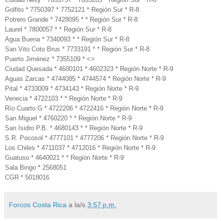
Golfito * 7750397 * 7752121 * Región Sur * R-8
Potrero Grande * 7428095 * * Región Sur * R-8
Laurel * 7800057 * * Región Sur * R-8
Agua Buena * 7340093 * * Región Sur * R-8
San Vito Coto Brus * 7733191 * * Región Sur * R-8
Puerto Jiménez * 7355109 * <>
Ciudad Quesada * 4600101 * 4602323 * Región Norte * R-9
Aguas Zarcas * 4744085 * 4744574 * Región Norte * R-9
Pital * 4733009 * 4734143 * Región Norte * R-9
Venecia * 4722103 * * Región Norte * R-9
Río Cuarto G * 4722206 * 4722416 * Región Norte * R-9
San Miguel * 4760220 * * Región Norte * R-9
San Isidro P.B. * 4680143 * * Región Norte * R-9
S.R. Pocosol * 4777101 * 4777206 * Región Norte * R-9
Los Chiles * 4711037 * 4712016 * Región Norte * R-9
Guatuso * 4640021 * * Región Norte * R-9
Sala Bingo * 2568051
CGR * 5018016
Forcos Costa Rica
a la/s
3:57 p.m.