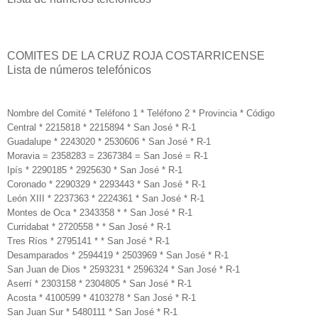
COMITES DE LA CRUZ ROJA COSTARRICENSE
Lista de números telefónicos
Nombre del Comité * Teléfono 1 * Teléfono 2 * Provincia * Código
Central * 2215818 * 2215894 * San José * R-1
Guadalupe * 2243020 * 2530606 * San José * R-1
Moravia = 2358283 = 2367384 = San José = R-1
Ipís * 2290185 * 2925630 * San José * R-1
Coronado * 2290329 * 2293443 * San José * R-1
León XIII * 2237363 * 2224361 * San José * R-1
Montes de Oca * 2343358 * * San José * R-1
Curridabat * 2720558 * * San José * R-1
Tres Ríos * 2795141 * * San José * R-1
Desamparados * 2594419 * 2503969 * San José * R-1
San Juan de Dios * 2593231 * 2596324 * San José * R-1
Aserrí * 2303158 * 2304805 * San José * R-1
Acosta * 4100599 * 4103278 * San José * R-1
San Juan Sur * 5480111 * San José * R-1