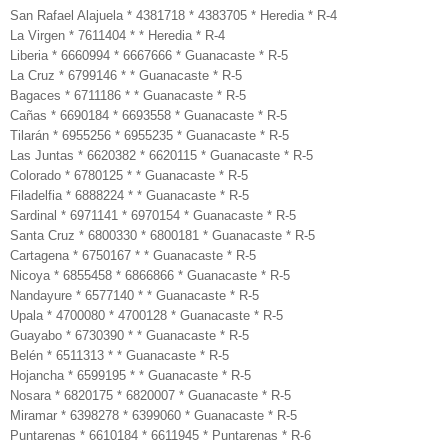
San Rafael Alajuela * 4381718 * 4383705 * Heredia * R-4
La Virgen * 7611404 * * Heredia * R-4
Liberia * 6660994 * 6667666 * Guanacaste * R-5
La Cruz * 6799146 * * Guanacaste * R-5
Bagaces * 6711186 * * Guanacaste * R-5
Cañas * 6690184 * 6693558 * Guanacaste * R-5
Tilarán * 6955256 * 6955235 * Guanacaste * R-5
Las Juntas * 6620382 * 6620115 * Guanacaste * R-5
Colorado * 6780125 * * Guanacaste * R-5
Filadelfia * 6888224 * * Guanacaste * R-5
Sardinal * 6971141 * 6970154 * Guanacaste * R-5
Santa Cruz * 6800330 * 6800181 * Guanacaste * R-5
Cartagena * 6750167 * * Guanacaste * R-5
Nicoya * 6855458 * 6866866 * Guanacaste * R-5
Nandayure * 6577140 * * Guanacaste * R-5
Upala * 4700080 * 4700128 * Guanacaste * R-5
Guayabo * 6730390 * * Guanacaste * R-5
Belén * 6511313 * * Guanacaste * R-5
Hojancha * 6599195 * * Guanacaste * R-5
Nosara * 6820175 * 6820007 * Guanacaste * R-5
Miramar * 6398278 * 6399060 * Guanacaste * R-5
Puntarenas * 6610184 * 6611945 * Puntarenas * R-6