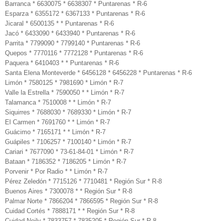
Barranca * 6630075 * 6638307 * Puntarenas * R-6
Esparza * 6355172 * 6367133 * Puntarenas * R-6
Jicaral * 6500135 * * Puntarenas * R-6
Jacó * 6433090 * 6433940 * Puntarenas * R-6
Parrita * 7799090 * 7799140 * Puntarenas * R-6
Quepos * 7770116 * 7772128 * Puntarenas * R-6
Paquera * 6410403 * * Puntarenas * R-6
Santa Elena Monteverde * 6456128 * 6456228 * Puntarenas * R-6
Limón * 7580125 * 7981690 * Limón * R-7
Valle la Estrella * 7590050 * * Limón * R-7
Talamanca * 7510008 * * Limón * R-7
Siquirres * 7688030 * 7689330 * Limón * R-7
El Carmen * 7691760 * * Limón * R-7
Guácimo * 7165171 * * Limón * R-7
Guápiles * 7106257 * 7100140 * Limón * R-7
Cariari * 7677090 * 73-61-84-01 * Limón * R-7
Bataan * 7186352 * 7186205 * Limón * R-7
Porvenir * Por Radio * * Limón * R-7
Pérez Zeledón * 7715126 * 7710481 * Región Sur * R-8
Buenos Aires * 7300078 * * Región Sur * R-8
Palmar Norte * 7866204 * 7866595 * Región Sur * R-8
Cuidad Cortés * 7888171 * * Región Sur * R-8
Cuidad Neily * 7833757 * 7835205 * Región Sur * R-8