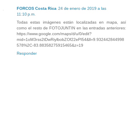
FORCOS Costa Rica
24 de enero de 2019 a las
11:10 p.m.
Todas estas imágenes están localizadas en mapa, así
como el resto de FOTOJUNTIN en las entradas anteriores:
https://www.google.com/maps/d/u/0/edit?
mid=1oM3rss2tDwRiylbobZOf22ePI54&ll=9.932442844998
578%2C-83.88358275915465&z=19
Responder